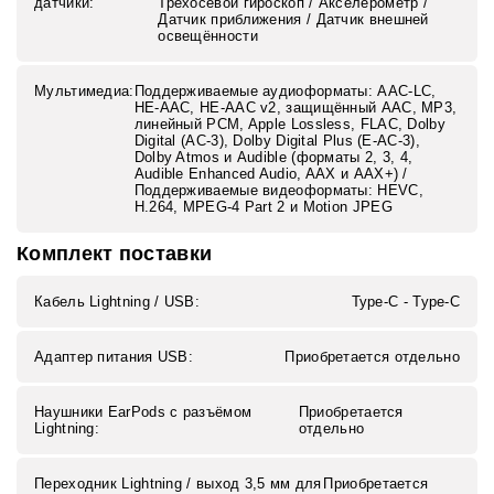
датчики:
Трёхосевой гироскоп / Акселерометр /
Датчик приближения / Датчик внешней
освещённости
Мультимедиа:
Поддерживаемые аудиоформаты: AAC‑LC,
HE‑AAC, HE‑AAC v2, защищённый AAC, MP3,
линейный PCM, Apple Lossless, FLAC, Dolby
Digital (AC‑3), Dolby Digital Plus (E‑AC‑3),
Dolby Atmos и Audible (форматы 2, 3, 4,
Audible Enhanced Audio, AAX и AAX+) /
Поддерживаемые видеоформаты: HEVC,
H.264, MPEG‑4 Part 2 и Motion JPEG
Комплект поставки
Кабель Lightning / USB:
Type-C - Type-C
Адаптер питания USB:
Приобретается отдельно
Наушники EarPods с разъёмом
Приобретается
Lightning:
отдельно
Переходник Lightning / выход 3,5 мм для
Приобретается