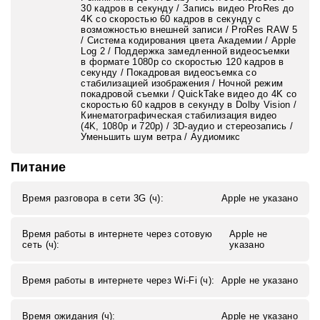
30 кадров в секунду / Запись видео ProRes до
4K со скоростью 60 кадров в секунду с
возможностью внешней записи / ProRes RAW 5
/ Система кодирования цвета Академии / Apple
Log 2 / Поддержка замедленной видеосъемки
в формате 1080p со скоростью 120 кадров в
секунду / Покадровая видеосъемка со
стабилизацией изображения / Ночной режим
покадровой съемки / QuickTake видео до 4K со
скоростью 60 кадров в секунду в Dolby Vision /
Кинематографическая стабилизация видео
(4K, 1080p и 720p) / 3D-аудио и стереозапись /
Уменьшить шум ветра / Аудиомикс
Питание
Время разговора в сети 3G (ч):
Apple не указано
Время работы в интернете через сотовую
Apple не
сеть (ч):
указано
Время работы в интернете через Wi-Fi (ч):
Apple не указано
Время ожидания (ч):
Apple не указано