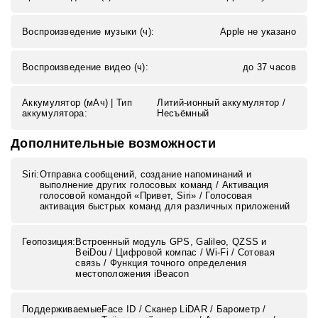
Воспроизведение музыки (ч):
Apple не указано
Воспроизведение видео (ч):
до 37 часов
Аккумулятор (мАч) | Тип
Литий-ионный аккумулятор /
аккумулятора:
Несъёмный
Дополнительные возможности
Siri:
Отправка сообщений, создание напоминаний и
выполнение других голосовых команд / Активация
голосовой командой «Привет, Siri» / Голосовая
активация быстрых команд для различных приложений
Геопозиция:
Встроенный модуль GPS, Galileo, QZSS и
BeiDou / Цифровой компас / Wi‑Fi / Сотовая
связь / Функция точного определения
местоположения iBeacon
Поддерживаемые
Face ID / Сканер LiDAR / Барометр /