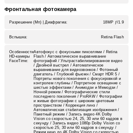
Фронтальная фотокамера
Разрешение (Мп) | Диафрагма:
18MP ƒ/1.9
Вспышка:
Retina Flash
Особенности
Автофокус с фокусными пикселями / Retina
HD-камеры
Flash / Автоматическое выравнивание
FaceTime:
фотографий / Ультрастабилизированное видео
/ Двойной выстрел / Автоматическое
выравнивание для видеозвонков / Фотонный
двигатель / Глубокий фьюжн / Смарт HDR 5 /
Портреты нового поколения с фокусировкой и
контролем глубины / Портретное освещение с
шестью эффектами / Анимодзи и Мемодзи /
Ночной режим / Фотографические стили
последнего поколения / ProRAW / Фотографии
и живые фотографии с широким цветовым
пространством / Коррекция линз /
Автоматическая стабилизация изображения /
Пакетный режим / Запись видео 4K Dolby
Vision со скоростью 24, 25, 30 или 60 кадров в
секунду / Запись видео 1080p Dolby Vision со
скоростью 25, 30 или 60 кадров в секунду /
Режим кино до 4K Dolby Vision со скоростью