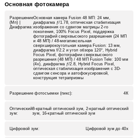
Основная фотокамера
Разрешение
Основная камера Fusion 48 МП: 24 мм,
(Мп) |
диафрагма ƒ/1.78, оптическая стабилизация
Диафрагма:
изображения со сдвигом матрицы 2-го
поколения, 100% Focus Pixel, поддержка
фотографий сверхвысокого разрешения (24 МП
и 48 МП) / 48-мегапиксельная
сверхширокоугольная камера Fusion: 13 мм,
диафрагма f/2.2 и угол обзора 120°, Hybrid
Focus Pixel, фотографии сверхвысокого
разрешения (48 МП) / 48 МП Fusion Tele: 100 мм
(4x), диафрагма ƒ/2.8, Hybrid Focus Pixel,
оптическая стабилизация изображения с 3D-
сдвигом сенсора и автофокусировкой,
конструкция тетрапризмы
Разрешение фотосъемки (пикс):
4К
Оптический
8-кратный оптический зум, 2-кратный оптический
зум:
зум, 16-кратный оптический зум
Цифровой зум:
Цифровой зум до 40x