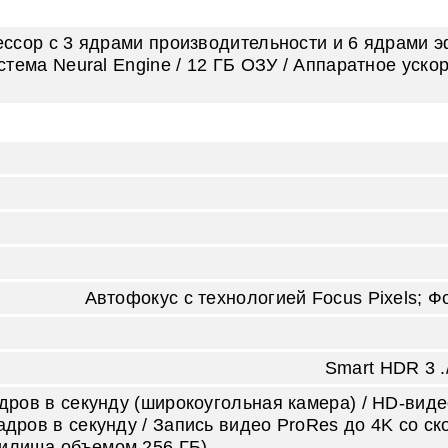
ессор с 3 ядрами производительности и 6 ядрами 
стема Neural Engine / 12 ГБ ОЗУ / Аппаратное уско
Автофокус с технологией Focus Pixels; Ф
Smart HDR 3 
адров в секунду (широко­угольная камера) / HD‑виде
адров в секунду / Запись видео ProRes до 4K со ск
нилища объемом 256 ГБ)