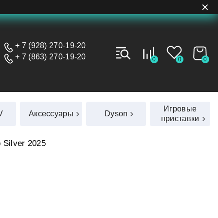
✕
+ 7 (928) 270-19-20
+ 7 (863) 270-19-20
0
0
0
Игровые
V
Аксессуары
Dyson
приставки
 Silver 2025