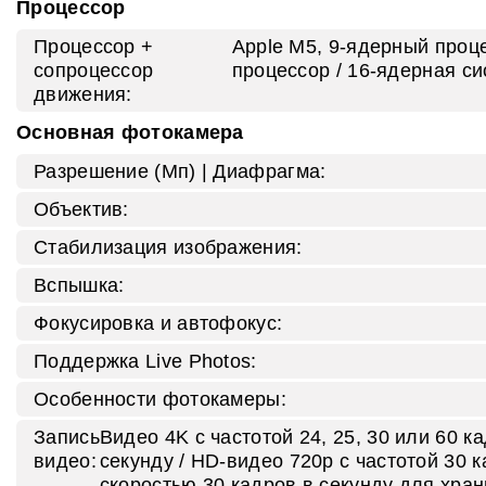
Процессор
Процессор +
Apple M5, 9‑ядерный проц
сопроцессор
процессор / 16‑ядерная си
движения:
Основная фотокамера
Разрешение (Мп) | Диафрагма:
Объектив:
Стабилизация изображения:
Вспышка:
Фокусировка и автофокус:
Поддержка Live Photos:
Особенности фотокамеры:
Запись
Видео 4K с частотой 24, 25, 30 или 60 к
видео:
секунду / HD‑видео 720p с частотой 30 к
скоростью 30 кадров в секунду для хра