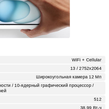
WiFi + Cellular
13 / 2752х2064
Широкоугольная камера 12 Мп
ости / 10‑ядерный графический процессор /
чей
512
38,99 Вт-ч