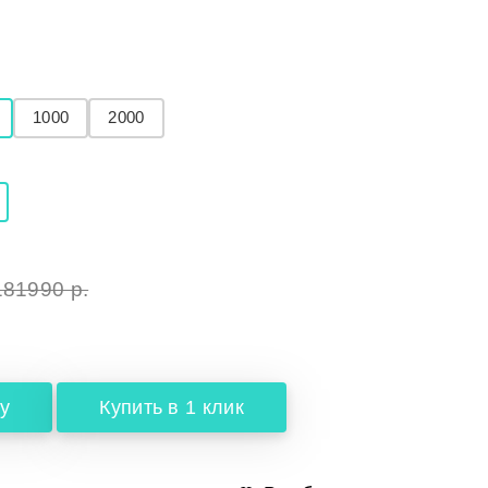
1000
2000
181990 р.
у
Купить в 1 клик