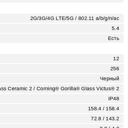
2G/3G/4G LTE/5G / 802.11 a/b/g/n/ac
5.4
Есть
12
256
Черный
s Ceramic 2 / Corning® Gorilla® Glass Victus® 2
IP48
158.4 / 158.4
72.8 / 143.2