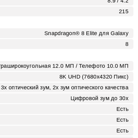
8.9 / 4.2
215
Snapdragon® 8 Elite для Galaxy
8
траширокоугольная 12.0 MП / Телефото 10.0 MП
8K UHD (7680x4320 Пикс)
3x оптический зум, 2x зум оптического качества
Цифровой зум до 30x
Есть
Есть
Есть