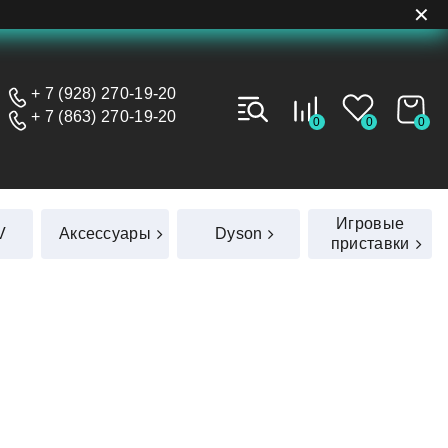
✕
+ 7 (928) 270-19-20
+ 7 (863) 270-19-20
0
0
0
Игровые
V
Аксессуары
Dyson
приставки