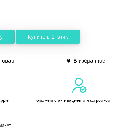
у
Купить в 1 клик
товар
В избранное
pple
Поможем с активацией и настройкой
минут