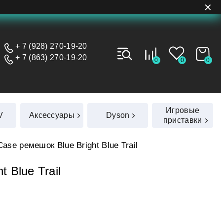
✕
+ 7 (928) 270-19-20
+ 7 (863) 270-19-20
0
0
0
Игровые
V
Аксессуары
Dyson
приставки
Case ремешок Blue Bright Blue Trail
 Blue Trail