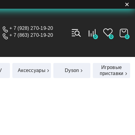
✕
+ 7 (928) 270-19-20
+ 7 (863) 270-19-20
0
0
0
Игровые
V
Аксессуары
Dyson
приставки