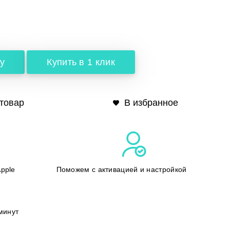
у
Купить в 1 клик
товар
В избранное
pple
Поможем с активацией и настройкой
минут